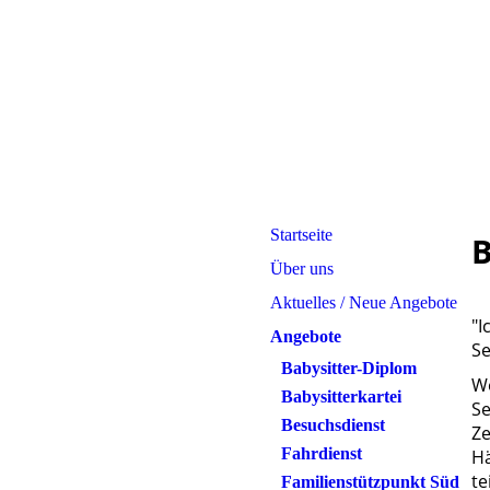
Startseite
B
Über uns
Aktuelles / Neue Angebote
"I
Angebote
Se
Babysitter-Diplom
We
Babysitterkartei
Se
Besuchsdienst
Ze
Fahrdienst
Hä
te
Familienstützpunkt Süd