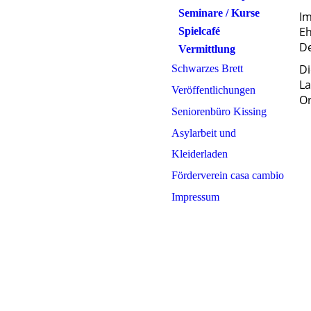
Seminare / Kurse
Im
Eh
Spielcafé
De
Vermittlung
Di
Schwarzes Brett
La
Veröffentlichungen
Or
Seniorenbüro Kissing
Asylarbeit und
Kleiderladen
Förderverein casa cambio
Impressum